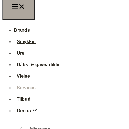
Brands
Smykker
Ure
Dåbs- & gaveartikler
Vielse
Services
Tilbud
Om os
Bytteservice