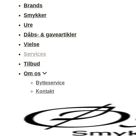
Brands
Smykker
Ure
Dåbs- & gaveartikler
Vielse
Services
Tilbud
Om os
Bytteservice
Kontakt