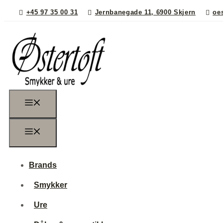
+45 97 35 00 31
Jernbanegade 11, 6900 Skjern
oe
Brands
Smykker
Ure