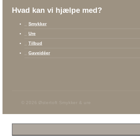
Hvad kan vi hjælpe med?
Smykker
Ure
Tilbud
Gaveidéer
© 2026 Østertoft Smykker & ure