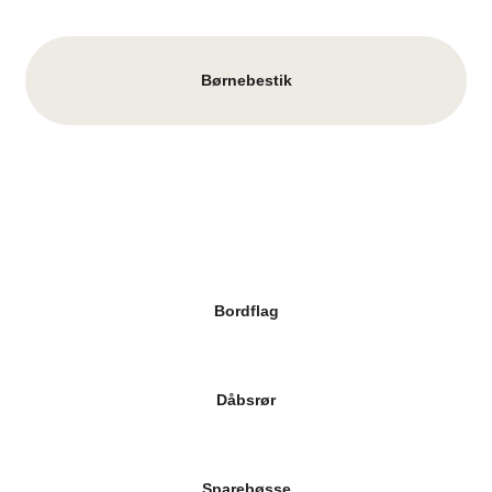
Børnebestik
Bordflag
Dåbsrør
Sparebøsse